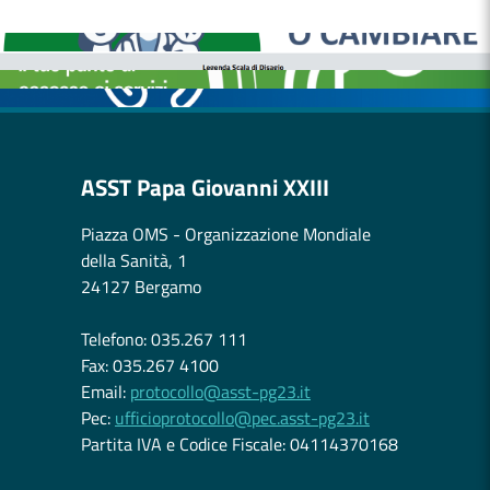
MEDICI E PEDIATRI DI FAMIGLIA
BOLLETTINI DISAGIO DA CALORE
CASE DI COMUNITÀ
OSPEDALE DI COMUNITÀ
ASST Papa Giovanni XXIII
Piazza OMS - Organizzazione Mondiale
della Sanità, 1
24127 Bergamo
Telefono: 035.267 111
Fax: 035.267 4100
Email:
protocollo@asst-pg23.it
Pec:
ufficioprotocollo@pec.asst-pg23.it
Partita IVA e Codice Fiscale: 04114370168