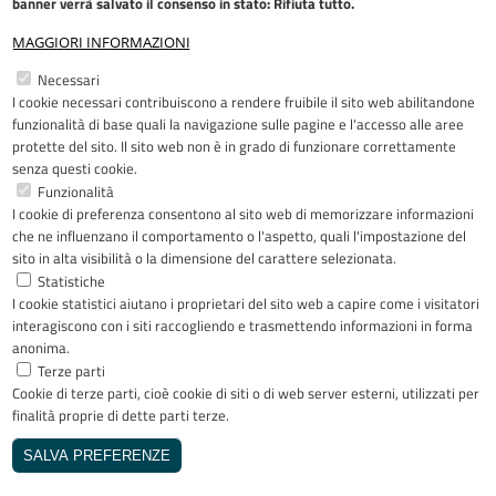
banner verrà salvato il consenso in stato: Rifiuta tutto.
MAGGIORI INFORMAZIONI
Restiamo in contatto
Necessari
I cookie necessari contribuiscono a rendere fruibile il sito web abilitandone
Facebook
YouTube
LinkedIn
Instagram
funzionalità di base quali la navigazione sulle pagine e l'accesso alle aree
protette del sito. Il sito web non è in grado di funzionare correttamente
senza questi cookie.
Funzionalità
I cookie di preferenza consentono al sito web di memorizzare informazioni
Riconoscimenti
che ne influenzano il comportamento o l'aspetto, quali l'impostazione del
sito in alta visibilità o la dimensione del carattere selezionata.
Statistiche
I cookie statistici aiutano i proprietari del sito web a capire come i visitatori
interagiscono con i siti raccogliendo e trasmettendo informazioni in forma
anonima.
Terze parti
Cookie di terze parti, cioè cookie di siti o di web server esterni, utilizzati per
Copyright © 2005-2023 - ASST Papa
finalità proprie di dette parti terze.
Giovanni XXIII - Piazza OMS 1 24127
Bergamo - Tutti i diritti riservati
SALVA PREFERENZE
Realizzato da