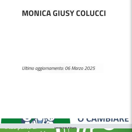
MONICA GIUSY COLUCCI
Ultimo aggiornamento: 06 Marzo 2025
MEDICI E PEDIATRI DI FAMIGLIA
BOLLETTINI DISAGIO DA CALORE
CASE DI COMUNITÀ
OSPEDALE DI COMUNITÀ