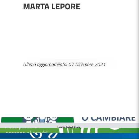
MARTA LEPORE
Ultimo aggiornamento: 07 Dicembre 2021
MEDICI E PEDIATRI DI FAMIGLIA
BOLLETTINI DISAGIO DA CALORE
CASE DI COMUNITÀ
OSPEDALE DI COMUNITÀ