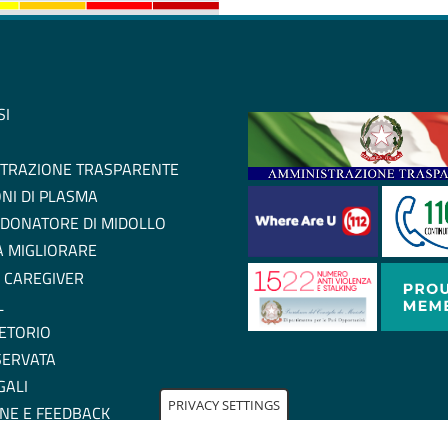
SI
TRAZIONE TRASPARENTE
NI DI PLASMA
 DONATORE DI MIDOLLO
 A MIGLIORARE
 CAREGIVER
L
ETORIO
SERVATA
GALI
PRIVACY SETTINGS
NE E FEEDBACK
ZIONE DI ACCESSIBILITA'