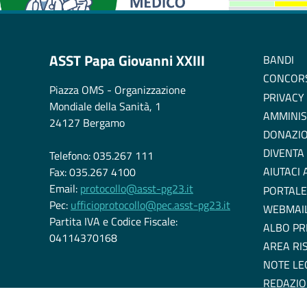
ASST Papa Giovanni XXIII
BANDI
CONCOR
Piazza OMS - Organizzazione
PRIVACY
Mondiale della Sanità, 1
AMMINIS
24127 Bergamo
DONAZIO
DIVENTA
Telefono: 035.267 111
AIUTACI
Fax: 035.267 4100
Email:
protocollo@asst-pg23.it
PORTALE
Pec:
ufficioprotocollo@pec.asst-pg23.it
WEBMAI
Partita IVA e Codice Fiscale:
ALBO PR
04114370168
AREA RI
NOTE LE
REDAZIO
DICHIARA