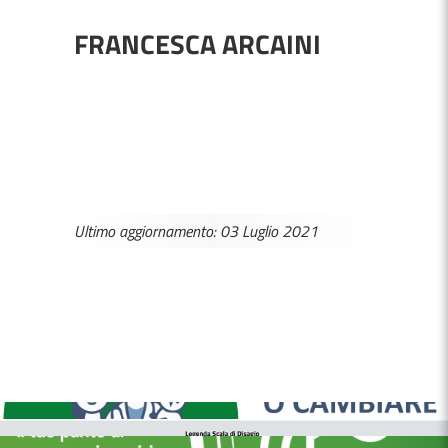
FRANCESCA ARCAINI
Ultimo aggiornamento: 03 Luglio 2021
MEDICI E PEDIATRI DI FAMIGLIA
BOLLETTINI DISAGIO DA CALORE
CASE DI COMUNITÀ
OSPEDALE DI COMUNITÀ