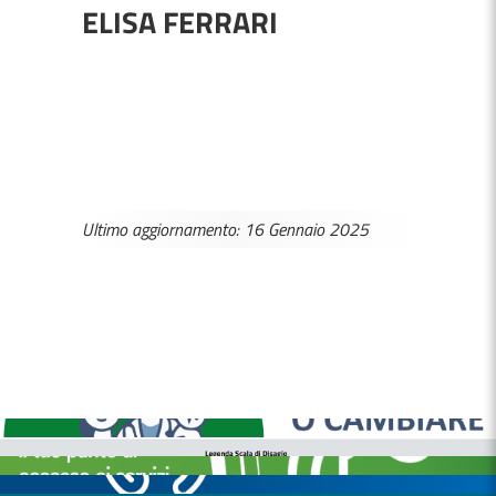
ELISA FERRARI
Ultimo aggiornamento: 16 Gennaio 2025
MEDICI E PEDIATRI DI FAMIGLIA
BOLLETTINI DISAGIO DA CALORE
CASE DI COMUNITÀ
OSPEDALE DI COMUNITÀ