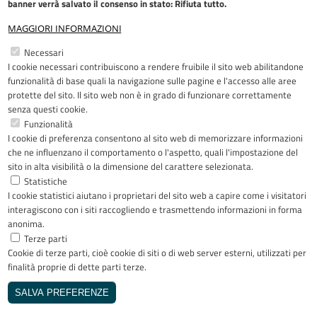
banner verrà salvato il consenso in stato: Rifiuta tutto.
MAGGIORI INFORMAZIONI
Restiamo in contatto
Necessari
I cookie necessari contribuiscono a rendere fruibile il sito web abilitandone
Facebook
YouTube
LinkedIn
Instagram
funzionalità di base quali la navigazione sulle pagine e l'accesso alle aree
protette del sito. Il sito web non è in grado di funzionare correttamente
senza questi cookie.
Funzionalità
I cookie di preferenza consentono al sito web di memorizzare informazioni
Riconoscimenti
che ne influenzano il comportamento o l'aspetto, quali l'impostazione del
sito in alta visibilità o la dimensione del carattere selezionata.
Statistiche
I cookie statistici aiutano i proprietari del sito web a capire come i visitatori
interagiscono con i siti raccogliendo e trasmettendo informazioni in forma
anonima.
Terze parti
Cookie di terze parti, cioè cookie di siti o di web server esterni, utilizzati per
Copyright © 2005-2023 - ASST Papa
finalità proprie di dette parti terze.
Giovanni XXIII - Piazza OMS 1 24127
Bergamo - Tutti i diritti riservati
SALVA PREFERENZE
Realizzato da