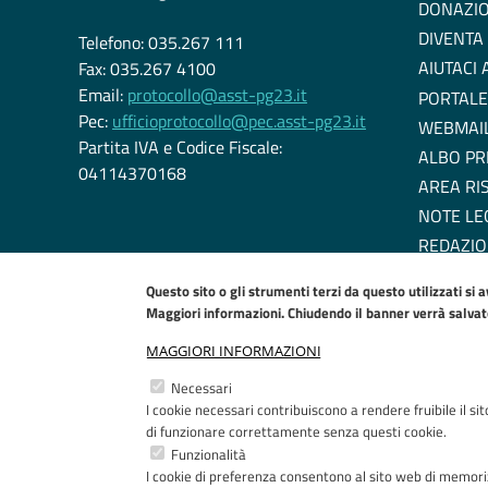
DONAZIO
DIVENTA
Telefono: 035.267 111
AIUTACI
Fax: 035.267 4100
Email:
protocollo@asst-pg23.it
PORTALE
Pec:
ufficioprotocollo@pec.asst-pg23.it
WEBMAI
Partita IVA e Codice Fiscale:
ALBO PR
04114370168
AREA RI
NOTE LE
REDAZIO
DICHIARA
Questo sito o gli strumenti terzi da questo utilizzati si 
EU COOK
Maggiori informazioni. Chiudendo il banner verrà salvato 
MAGGIORI INFORMAZIONI
Necessari
I cookie necessari contribuiscono a rendere fruibile il si
di funzionare correttamente senza questi cookie.
Funzionalità
I cookie di preferenza consentono al sito web di memoriz