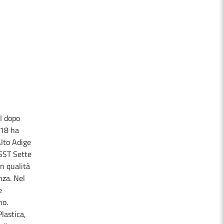
I dopo
018 ha
Alto Adige
ASST Sette
n qualità
nza. Nel
e
no.
lastica,