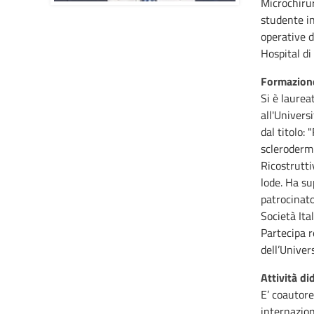
Microchirur
studente in
operative d
Hospital di 
Formazione
Si è laurea
all'Univers
dal titolo:
sclerodermi
Ricostrutti
lode. Ha su
patrocinato
Società Ita
Partecipa r
dell’Univers
Attività did
E’ coautore
internazion