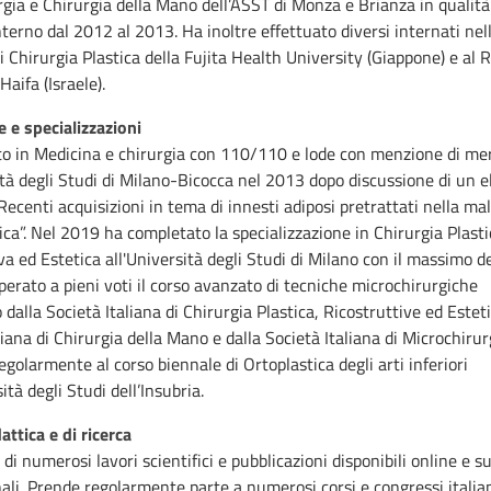
gia e Chirurgia della Mano dell’ASST di Monza e Brianza in qualità
terno dal 2012 al 2013. Ha inoltre effettuato diversi internati nel
i Chirurgia Plastica della Fujita Health University (Giappone) e a
Haifa (Israele).
 e specializzazioni
to in Medicina e chirurgia con 110/110 e lode con menzione di me
ità degli Studi di Milano-Bicocca nel 2013 dopo discussione di un 
 "Recenti acquisizioni in tema di innesti adiposi pretrattati nella ma
ca”. Nel 2019 ha completato la specializzazione in Chirurgia Plasti
va ed Estetica all'Università degli Studi di Milano con il massimo de
perato a pieni voti il corso avanzato di tecniche microchirurgiche
 dalla Società Italiana di Chirurgia Plastica, Ricostruttive ed Esteti
liana di Chirurgia della Mano e dalla Società Italiana di Microchirur
egolarmente al corso biennale di Ortoplastica degli arti inferiori
ità degli Studi dell’Insubria.
attica e di ricerca
 di numerosi lavori scientifici e pubblicazioni disponibili online e su
ali. Prende regolarmente parte a numerosi corsi e congressi italia