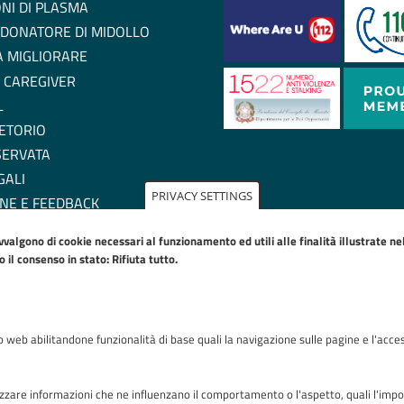
NI DI PLASMA
 DONATORE DI MIDOLLO
 A MIGLIORARE
 CAREGIVER
L
ETORIO
SERVATA
GALI
PRIVACY SETTINGS
NE E FEEDBACK
ZIONE DI ACCESSIBILITA'
avvalgono di cookie necessari al funzionamento ed utili alle finalità illustrate n
IE POLICY
il consenso in stato: Rifiuta tutto.
to web abilitandone funzionalità di base quali la navigazione sulle pagine e l'acces
Riconoscimenti
zare informazioni che ne influenzano il comportamento o l'aspetto, quali l'imposta