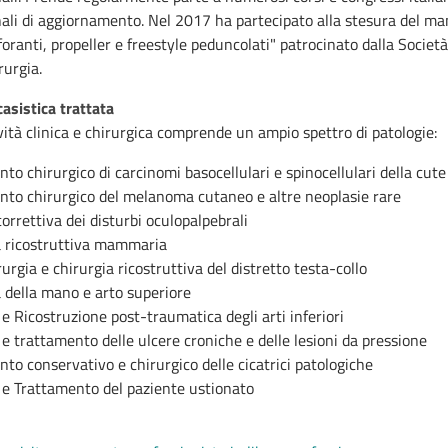
ali di aggiornamento. Nel 2017 ha partecipato alla stesura del m
oranti, propeller e freestyle peduncolati" patrocinato dalla Società
rurgia.
casistica trattata
vità clinica e chirurgica comprende un ampio spettro di patologie:
to chirurgico di carcinomi basocellulari e spinocellulari della cute
nto chirurgico del melanoma cutaneo e altre neoplasie rare
correttiva dei disturbi oculopalpebrali
a ricostruttiva mammaria
urgia e chirurgia ricostruttiva del distretto testa-collo
 della mano e arto superiore
e Ricostruzione post-traumatica degli arti inferiori
e trattamento delle ulcere croniche e delle lesioni da pressione
to conservativo e chirurgico delle cicatrici patologiche
 e Trattamento del paziente ustionato