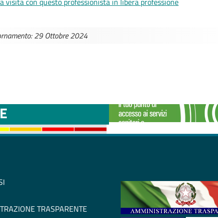
a visita con questo professionista in libera professione
iornamento: 29 Ottobre 2024
TTINI DISAGIO DA
CASE DI COMU
E
SI
TRAZIONE TRASPARENTE