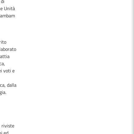
 di
le Unità
l Rambam
rito
elaborato
lattia
ca,
i voti e
ca, dalla
gia.
 riviste
ni ed