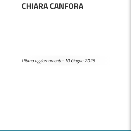
CHIARA CANFORA
Ultimo aggiornamento: 10 Giugno 2025
MEDICI E PEDIATRI DI FAMIGLIA
BOLLETTINI DISAGIO DA CALORE
CASE DI COMUNITÀ
OSPEDALE DI COMUNITÀ