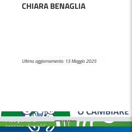
CHIARA BENAGLIA
Ultimo aggiornamento: 13 Maggio 2025
MEDICI E PEDIATRI DI FAMIGLIA
BOLLETTINI DISAGIO DA CALORE
CASE DI COMUNITÀ
OSPEDALE DI COMUNITÀ