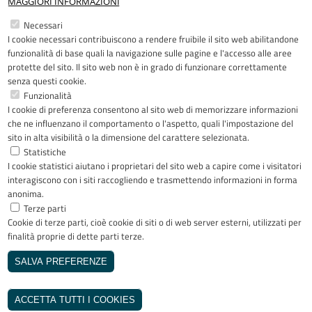
MAGGIORI INFORMAZIONI
Restiamo in contatto
Necessari
I cookie necessari contribuiscono a rendere fruibile il sito web abilitandone
Facebook
YouTube
LinkedIn
Instagram
funzionalità di base quali la navigazione sulle pagine e l'accesso alle aree
protette del sito. Il sito web non è in grado di funzionare correttamente
senza questi cookie.
Funzionalità
I cookie di preferenza consentono al sito web di memorizzare informazioni
Riconoscimenti
che ne influenzano il comportamento o l'aspetto, quali l'impostazione del
sito in alta visibilità o la dimensione del carattere selezionata.
Statistiche
I cookie statistici aiutano i proprietari del sito web a capire come i visitatori
interagiscono con i siti raccogliendo e trasmettendo informazioni in forma
anonima.
Terze parti
Cookie di terze parti, cioè cookie di siti o di web server esterni, utilizzati per
Copyright © 2005-2023 - ASST Papa
finalità proprie di dette parti terze.
Giovanni XXIII - Piazza OMS 1 24127
Bergamo - Tutti i diritti riservati
SALVA PREFERENZE
Realizzato da
REVOCA IL CONSENSO
INVISIBLEFARM
ACCETTA TUTTI I COOKIES