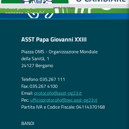
CASE DI COMUNITÀ
OSPEDALE DI COMUNITÀ
ASST Papa Giovanni XXIII
Piazza OMS - Organizzazione Mondiale
della Sanità, 1
24127 Bergamo
Telefono: 035.267 111
Fax: 035.267 4100
Email:
protocollo@asst-pg23.it
Pec:
ufficioprotocollo@pec.asst-pg23.it
Partita IVA e Codice Fiscale: 04114370168
BANDI