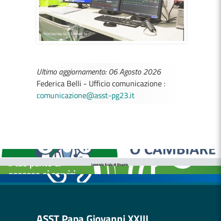
Ultimo aggiornamento: 06 Agosto 2026
Federica Belli - Ufficio comunicazione :
comunicazione@asst-pg23.it
MEDICI E PEDIATRI DI FAMIGLIA
BOLLETTINI DISAGIO DA CALORE
CASE DI COMUNITÀ
OSPEDALE DI COMUNITÀ
ASST Papa Giovanni XXIII