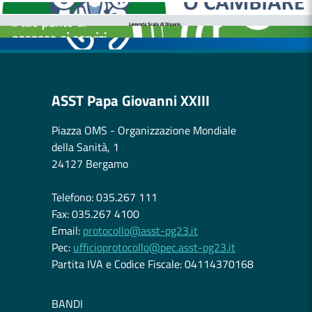
CASE DI COMUNITÀ
OSPEDALE DI COMUNITÀ
ASST Papa Giovanni XXIII
Piazza OMS - Organizzazione Mondiale
della Sanità, 1
24127 Bergamo
Telefono: 035.267 111
Fax: 035.267 4100
Email:
protocollo@asst-pg23.it
Pec:
ufficioprotocollo@pec.asst-pg23.it
Partita IVA e Codice Fiscale: 04114370168
BANDI