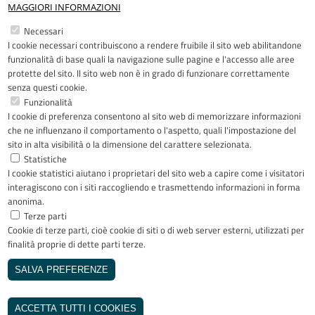
MAGGIORI INFORMAZIONI
Restiamo in contatto
Necessari
I cookie necessari contribuiscono a rendere fruibile il sito web abilitandone
Facebook
YouTube
LinkedIn
Instagram
funzionalità di base quali la navigazione sulle pagine e l'accesso alle aree
protette del sito. Il sito web non è in grado di funzionare correttamente
senza questi cookie.
Funzionalità
I cookie di preferenza consentono al sito web di memorizzare informazioni
Riconoscimenti
che ne influenzano il comportamento o l'aspetto, quali l'impostazione del
sito in alta visibilità o la dimensione del carattere selezionata.
Statistiche
I cookie statistici aiutano i proprietari del sito web a capire come i visitatori
interagiscono con i siti raccogliendo e trasmettendo informazioni in forma
anonima.
Terze parti
Cookie di terze parti, cioè cookie di siti o di web server esterni, utilizzati per
Copyright © 2005-2023 - ASST Papa
finalità proprie di dette parti terze.
Giovanni XXIII - Piazza OMS 1 24127
Bergamo - Tutti i diritti riservati
SALVA PREFERENZE
Realizzato da
REVOCA IL CONSENSO
INVISIBLEFARM
ACCETTA TUTTI I COOKIES