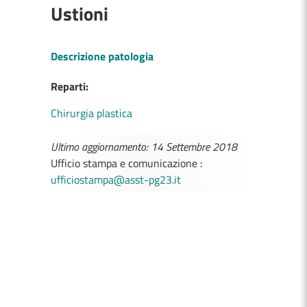
Ustioni
Descrizione patologia
Reparti:
Chirurgia plastica
Ultimo aggiornamento: 14 Settembre 2018
Ufficio stampa e comunicazione :
ufficiostampa@asst-pg23.it
MEDICI E PEDIATRI DI FAMIGLIA
BOLLETTINI DISAGIO DA CALORE