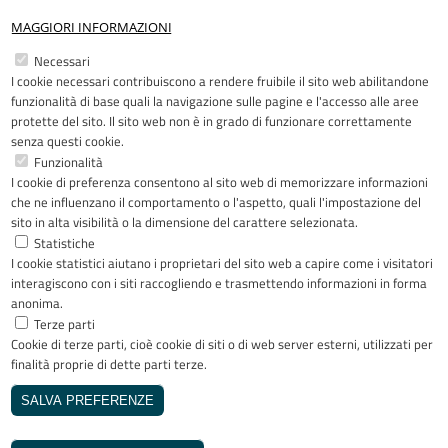
MAGGIORI INFORMAZIONI
Restiamo in contatto
Necessari
I cookie necessari contribuiscono a rendere fruibile il sito web abilitandone
Facebook
YouTube
LinkedIn
Instagram
funzionalità di base quali la navigazione sulle pagine e l'accesso alle aree
protette del sito. Il sito web non è in grado di funzionare correttamente
senza questi cookie.
Funzionalità
I cookie di preferenza consentono al sito web di memorizzare informazioni
Riconoscimenti
che ne influenzano il comportamento o l'aspetto, quali l'impostazione del
sito in alta visibilità o la dimensione del carattere selezionata.
Statistiche
I cookie statistici aiutano i proprietari del sito web a capire come i visitatori
interagiscono con i siti raccogliendo e trasmettendo informazioni in forma
anonima.
Terze parti
Cookie di terze parti, cioè cookie di siti o di web server esterni, utilizzati per
Copyright © 2005-2023 - ASST Papa
finalità proprie di dette parti terze.
Giovanni XXIII - Piazza OMS 1 24127
Bergamo - Tutti i diritti riservati
SALVA PREFERENZE
Realizzato da
REVOCA IL CONSENSO