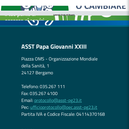
BOLLETTINI DISAGIO DA CALORE
CASE DI COMUNITÀ
OSPEDALE DI COMUNITÀ
ASST Papa Giovanni XXIII
Piazza OMS - Organizzazione Mondiale
della Sanità, 1
24127 Bergamo
Telefono: 035.267 111
Fax: 035.267 4100
Email:
protocollo@asst-pg23.it
Pec:
ufficioprotocollo@pec.asst-pg23.it
Partita IVA e Codice Fiscale: 04114370168