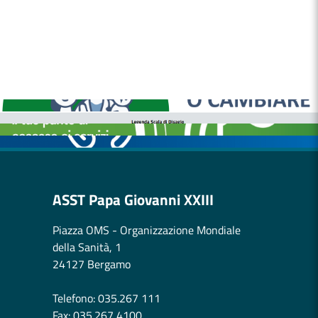
MEDICI E PEDIATRI DI FAMIGLIA
BOLLETTINI DISAGIO DA CALORE
CASE DI COMUNITÀ
OSPEDALE DI COMUNITÀ
ASST Papa Giovanni XXIII
Piazza OMS - Organizzazione Mondiale
della Sanità, 1
24127 Bergamo
Telefono: 035.267 111
Fax: 035.267 4100