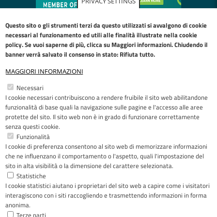
PRIVACY SETTINGS
Questo sito o gli strumenti terzi da questo utilizzati si avvalgono di cookie
necessari al funzionamento ed utili alle finalità illustrate nella
cookie
policy
. Se vuoi saperne di più, clicca su Maggiori informazioni. Chiudendo il
banner verrà salvato il consenso in stato: Rifiuta tutto.
MAGGIORI INFORMAZIONI
Restiamo in contatto
Necessari
I cookie necessari contribuiscono a rendere fruibile il sito web abilitandone
Facebook
YouTube
LinkedIn
Instagram
funzionalità di base quali la navigazione sulle pagine e l'accesso alle aree
protette del sito. Il sito web non è in grado di funzionare correttamente
senza questi cookie.
Funzionalità
I cookie di preferenza consentono al sito web di memorizzare informazioni
Riconoscimenti
che ne influenzano il comportamento o l'aspetto, quali l'impostazione del
sito in alta visibilità o la dimensione del carattere selezionata.
Statistiche
I cookie statistici aiutano i proprietari del sito web a capire come i visitatori
interagiscono con i siti raccogliendo e trasmettendo informazioni in forma
anonima.
Terze parti