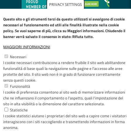
PRIVACY SETTINGS
Questo sito o gli strumenti terzi da questo utilizzati si avvalgono di cookie
necessari al funzionamento ed utili alle finalità illustrate nella
cookie
policy
. Se vuoi saperne di più, clicca su Maggiori informazioni. Chiudendo il
banner verrà salvato il consenso in stato: Rifiuta tutto.
MAGGIORI INFORMAZIONI
Restiamo in contatto
Necessari
I cookie necessari contribuiscono a rendere fruibile il sito web abilitandone
Facebook
YouTube
LinkedIn
Instagram
funzionalità di base quali la navigazione sulle pagine e l'accesso alle aree
protette del sito. Il sito web non è in grado di funzionare correttamente
senza questi cookie.
Funzionalità
I cookie di preferenza consentono al sito web di memorizzare informazioni
Riconoscimenti
che ne influenzano il comportamento o l'aspetto, quali l'impostazione del
sito in alta visibilità o la dimensione del carattere selezionata.
Statistiche
I cookie statistici aiutano i proprietari del sito web a capire come i visitatori
interagiscono con i siti raccogliendo e trasmettendo informazioni in forma
anonima.