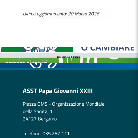
Ultimo aggiornamento: 20 Marzo 2026
MEDICI E PEDIATRI DI FAMIGLIA
BOLLETTINI DISAGIO DA CALORE
CASE DI COMUNITÀ
OSPEDALE DI COMUNITÀ
ASST Papa Giovanni XXIII
Piazza OMS - Organizzazione Mondiale
della Sanità, 1
24127 Bergamo
Telefono: 035.267 111