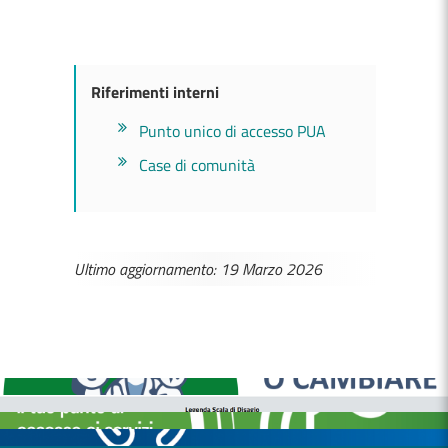
Riferimenti interni
Punto unico di accesso PUA
Case di comunità
Ultimo aggiornamento: 19 Marzo 2026
MEDICI E PEDIATRI DI FAMIGLIA
BOLLETTINI DISAGIO DA CALORE
CASE DI COMUNITÀ
OSPEDALE DI COMUNITÀ