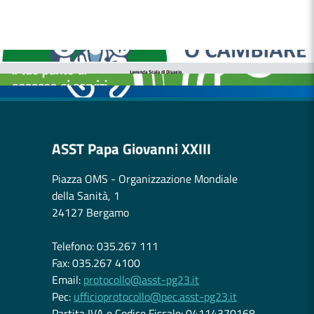
MEDICI E PEDIATRI DI FAMIGLIA
BOLLETTINI DISAGIO DA CALORE
CASE DI COMUNITÀ
OSPEDALE DI COMUNITÀ
ASST Papa Giovanni XXIII
Piazza OMS - Organizzazione Mondiale
della Sanità, 1
24127 Bergamo
Telefono: 035.267 111
Fax: 035.267 4100
Email:
protocollo@asst-pg23.it
Pec:
ufficioprotocollo@pec.asst-pg23.it
Partita IVA e Codice Fiscale: 04114370168