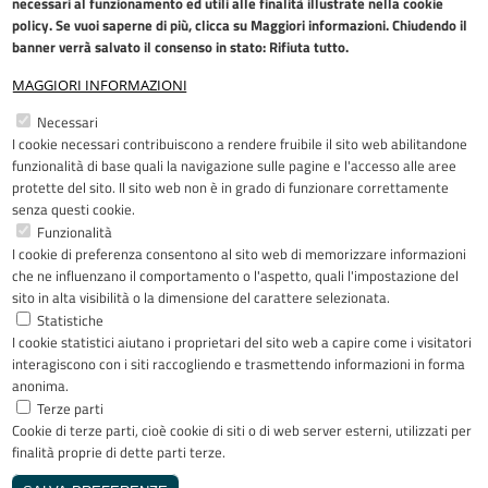
necessari al funzionamento ed utili alle finalità illustrate nella
cookie
policy
. Se vuoi saperne di più, clicca su Maggiori informazioni. Chiudendo il
banner verrà salvato il consenso in stato: Rifiuta tutto.
MAGGIORI INFORMAZIONI
Restiamo in contatto
Necessari
I cookie necessari contribuiscono a rendere fruibile il sito web abilitandone
Facebook
YouTube
LinkedIn
Instagram
funzionalità di base quali la navigazione sulle pagine e l'accesso alle aree
protette del sito. Il sito web non è in grado di funzionare correttamente
senza questi cookie.
Funzionalità
I cookie di preferenza consentono al sito web di memorizzare informazioni
Riconoscimenti
che ne influenzano il comportamento o l'aspetto, quali l'impostazione del
sito in alta visibilità o la dimensione del carattere selezionata.
Statistiche
I cookie statistici aiutano i proprietari del sito web a capire come i visitatori
interagiscono con i siti raccogliendo e trasmettendo informazioni in forma
anonima.
Terze parti
Cookie di terze parti, cioè cookie di siti o di web server esterni, utilizzati per
Copyright © 2005-2023 - ASST Papa
finalità proprie di dette parti terze.
Giovanni XXIII - Piazza OMS 1 24127