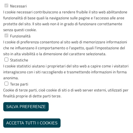
Necessari
I cookie necessari contribuiscono a rendere fruibile il sito web abilitandone
Facebook
YouTube
LinkedIn
Instagram
funzionalità di base quali la navigazione sulle pagine e l'accesso alle aree
protette del sito. Il sito web non è in grado di funzionare correttamente
senza questi cookie.
Funzionalità
I cookie di preferenza consentono al sito web di memorizzare informazioni
Riconoscimenti
che ne influenzano il comportamento o l'aspetto, quali l'impostazione del
sito in alta visibilità o la dimensione del carattere selezionata.
Statistiche
I cookie statistici aiutano i proprietari del sito web a capire come i visitatori
interagiscono con i siti raccogliendo e trasmettendo informazioni in forma
anonima.
Terze parti
Cookie di terze parti, cioè cookie di siti o di web server esterni, utilizzati per
Copyright © 2005-2023 - ASST Papa
finalità proprie di dette parti terze.
Giovanni XXIII - Piazza OMS 1 24127
Bergamo - Tutti i diritti riservati
SALVA PREFERENZE
Realizzato da
REVOCA IL CONSENSO
INVISIBLEFARM
ACCETTA TUTTI I COOKIES