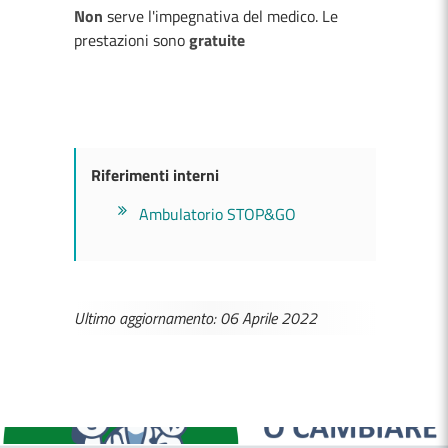
Non
serve l'impegnativa del medico. Le
prestazioni sono
gratuite
Riferimenti interni
Ambulatorio STOP&GO
Ultimo aggiornamento: 06 Aprile 2022
MEDICI E PEDIATRI DI FAMIGLIA
BOLLETTINI DISAGIO DA CALORE
CASE DI COMUNITÀ