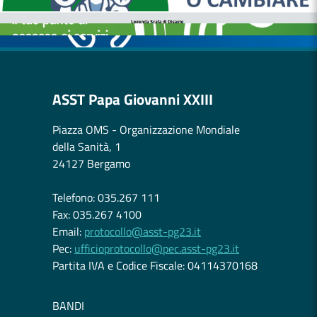
CASE DI COMUNITÀ
OSPEDALE DI COMUNITÀ
ASST Papa Giovanni XXIII
Piazza OMS - Organizzazione Mondiale
della Sanità, 1
24127 Bergamo
Telefono: 035.267 111
Fax: 035.267 4100
Email:
protocollo@asst-pg23.it
Pec:
ufficioprotocollo@pec.asst-pg23.it
Partita IVA e Codice Fiscale: 04114370168
BANDI