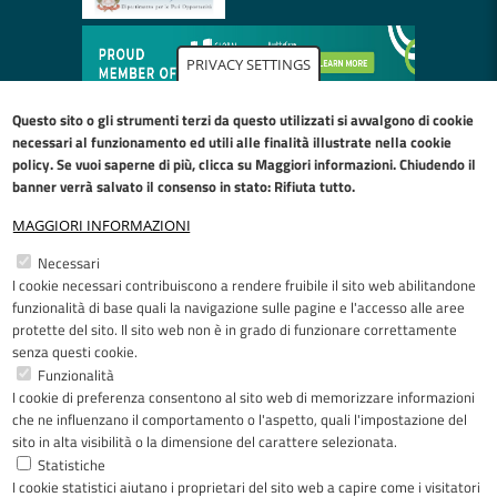
PRIVACY SETTINGS
Questo sito o gli strumenti terzi da questo utilizzati si avvalgono di cookie
necessari al funzionamento ed utili alle finalità illustrate nella
cookie
policy
. Se vuoi saperne di più, clicca su Maggiori informazioni. Chiudendo il
banner verrà salvato il consenso in stato: Rifiuta tutto.
MAGGIORI INFORMAZIONI
Restiamo in contatto
Necessari
I cookie necessari contribuiscono a rendere fruibile il sito web abilitandone
Facebook
YouTube
LinkedIn
Instagram
funzionalità di base quali la navigazione sulle pagine e l'accesso alle aree
protette del sito. Il sito web non è in grado di funzionare correttamente
senza questi cookie.
Funzionalità
I cookie di preferenza consentono al sito web di memorizzare informazioni
Riconoscimenti
che ne influenzano il comportamento o l'aspetto, quali l'impostazione del
sito in alta visibilità o la dimensione del carattere selezionata.
Statistiche
I cookie statistici aiutano i proprietari del sito web a capire come i visitatori