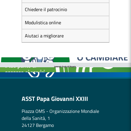
Chiedere il patrocinio
Modulistica online
Aiutaci a migliorare
MEDICI E PEDIATRI DI FAMIGLIA
BOLLETTINI DISAGIO DA CALORE
CASE DI COMUNITÀ
OSPEDALE DI COMUNITÀ
ASST Papa Giovanni XXIII
Piazza OMS - Organizzazione Mondiale
della Sanità, 1
24127 Bergamo