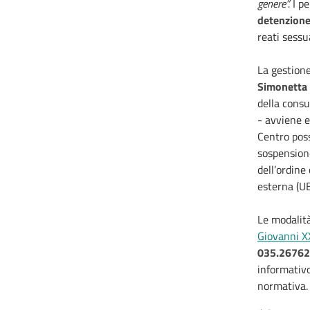
genere”.
I pe
detenzion
reati sessu
La gestione
Simonetta
della consu
- avviene e
Centro poss
sospensione
dell’ordine 
esterna (UE
Le modalità
Giovanni XX
035.2676
informativo 
normativa.