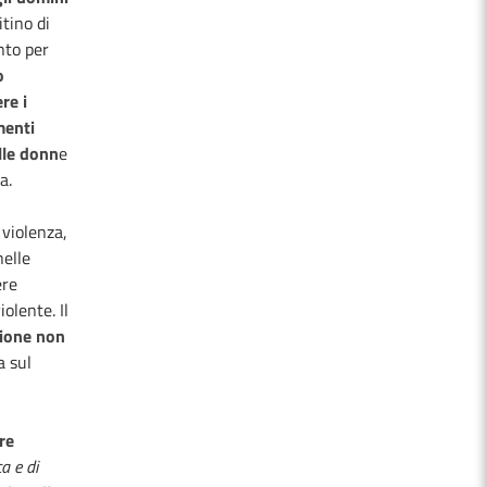
tino di
nto per
o
re i
enti
lle donn
e
a.
 violenza,
nelle
ere
olente. Il
ione non
a sul
re
a e di