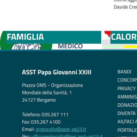
Davide Cre
MEDICI E PEDIATRI DI
BOLLE
FAMIGLIA
CALOR
ASST Papa Giovanni XXIII
BANDI
CONCOR
Piazza OMS - Organizzazione
PRIVACY
Mondiale della Sanità, 1
AMMINIS
24127 Bergamo
DONAZIO
DIVENTA
Telefono: 035.267 111
AIUTACI
Fax: 035.267 4100
Email:
protocollo@asst-pg23.it
PORTALE
Pec:
ufficioprotocollo@pec.asst-pg23.it