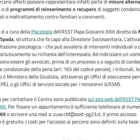
rcorsi offerti possono rappresentare infatti parte di
misure alterna
e
o di
programmi di reinserimento o recupero
di soggetti condanna
ali o maltrattamento contro familiari o conviventi.
 è a cura della
Psicologia
dell’ASST Papa Giovanni XXIII diretta da
 Spada
, struttura che fa capo alla Direzione Sociosanitaria. L’attiv
ltazione psicologica - che può avvalersi di interventi individuali o 
sclusivamente su richiesta dell’interessato. Ad indirizzare un uom
ono essere gli avvocati, prima di un processo o a seguito di cond
 condizionale della pena (art. 165 del codice penale), i tribunali, le
o il Ministero della Giustizia, attraverso gli Uffici di esecuzione pe
PE), o gli Uffici di servizio sociale per i minorenni (USSM).
 per contattare il Centro sono pubblicate
sul sito web dell’ASST P
III
. Per fissare un appuntamento è sufficiente telefonare al nume
269
o scrivere una mail a: cuav.cbf@asst-pg23.it. Il primo accesso
è gratuito. I costi per l’accesso ai percorsi sono definiti sulla base 