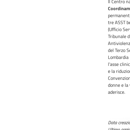
Il Centro 
Coordinam
permanente
tre ASST b
(Ufficio Se
Tribunale d
Antiviolenza
del Terzo S
Lombardia 
l’asse clin
e la riduzi
Convenzione
donne e la
aderisce.
Data creazi
Ultimo aggi