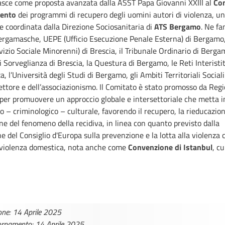
nasce come proposta avanzata dalla ASST Papa Giovanni XXIII al
Com
ento
dei programmi di recupero degli uomini autori di violenza, un
 coordinata dalla Direzione Sociosanitaria di
ATS Bergamo
. Ne fa
ergamasche, UEPE (Ufficio Esecuzione Penale Esterna) di Bergam
rvizio Sociale Minorenni) di Brescia, il Tribunale Ordinario di Bergam
i Sorveglianza di Brescia, la Questura di Bergamo, le Reti Interisti
, l’Università degli Studi di Bergamo, gli Ambiti Territoriali Sociali 
ettore e dell’associazionismo. Il Comitato è stato promosso da Reg
per promuovere un approccio globale e intersettoriale che metta i
ico – criminologico – culturale, favorendo il recupero, la rieducazio
one del fenomeno della recidiva, in linea con quanto previsto dalla
 del Consiglio d'Europa sulla prevenzione e la lotta alla violenza 
 violenza domestica, nota anche come
Convenzione di Istanbul
, cu
one: 14 Aprile 2025
ornamento: 14 Aprile 2025