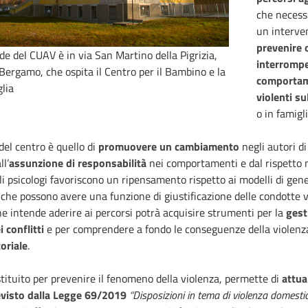
che necessi
un interve
prevenire 
de del CUAV è in via San Martino della Pigrizia,
interrompe
Bergamo, che ospita il Centro per il Bambino e la
comportam
lia
violenti su
o in famigli
 del centro è quello di
promuovere un cambiamento
negli autori di
ll’
assunzione di responsabilità
nei comportamenti e dal rispetto 
Gli psicologi favoriscono un ripensamento rispetto ai modelli di gen
che possono avere una funzione di giustificazione delle condotte vi
e intende aderire ai percorsi potrà acquisire strumenti per la
gest
i conflitti
e per comprendere a fondo le conseguenze della violenz
oriale
.
istituito per prevenire il fenomeno della violenza, permette di
attua
visto dalla Legge 69/2019
“Disposizioni in tema di violenza domestic