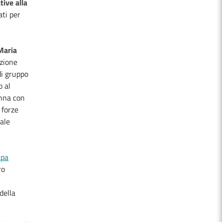
tive alla
ti per
Maria
azione
di gruppo
o al
anna con
 forze
nale
apa
ro
della