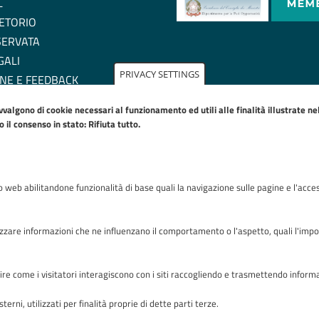
L
ETORIO
SERVATA
GALI
PRIVACY SETTINGS
NE E FEEDBACK
ZIONE DI ACCESSIBILITA'
avvalgono di cookie necessari al funzionamento ed utili alle finalità illustrate n
IE POLICY
il consenso in stato: Rifiuta tutto.
to web abilitandone funzionalità di base quali la navigazione sulle pagine e l'acces
Riconoscimenti
zare informazioni che ne influenzano il comportamento o l'aspetto, quali l'imposta
capire come i visitatori interagiscono con i siti raccogliendo e trasmettendo infor
terni, utilizzati per finalità proprie di dette parti terze.
zza OMS 1 24127 Bergamo - Tutti i diritti riservati