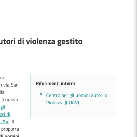
utori di violenza gestito
o a
Riferimenti interni
n via San
lla
Centro per gli uomini autori di
, il nuovo
Violenza (CUAV)
gli
ri di
CUAV)
. Il
 proporre
gli uomini