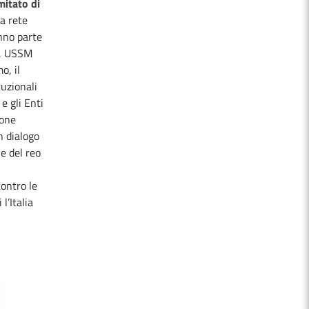
itato di
a rete
nno parte
o, USSM
o, il
tuzionali
e gli Enti
ione
n dialogo
ne del reo
contro le
i l’Italia