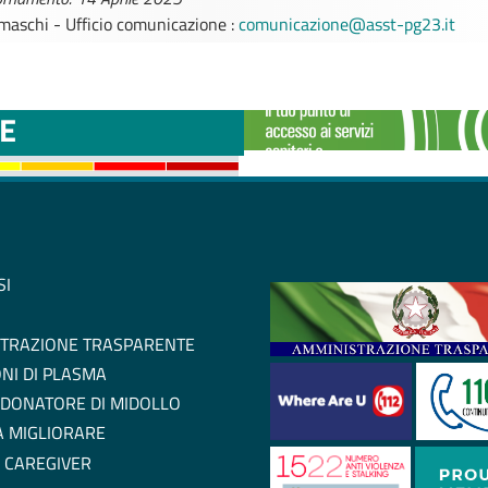
maschi - Ufficio comunicazione :
comunicazione@asst-pg23.it
TTINI DISAGIO DA
CASE DI COMU
E
SI
TRAZIONE TRASPARENTE
NI DI PLASMA
 DONATORE DI MIDOLLO
 A MIGLIORARE
 CAREGIVER