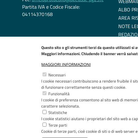
WEBMAI
Partita IVA e Codice Fiscale:
ALBO PR
04114370168
AREA RI
NOTE LE
REDAZIO
DICHIARA
Questo sito o gli strumenti terzi da questo utilizzati si 
EU COOK
Maggiori informazioni. Chiudendo il banner verrà salvato 
MAGGIORI INFORMAZIONI
Necessari
I cookie necessari contribuiscono a rendere fruibile il si
di funzionare correttamente senza questi cookie.
Funzionalità
I cookie di preferenza consentono al sito web di memoriz
carattere selezionata.
Statistiche
I cookie statistici aiutano i proprietari del sito web a 
Terze parti
Cookie di terze parti, cioè cookie di siti o di web server es
Copyright © 2005-2023 - ASST Papa Giovanni XXIII - Pia