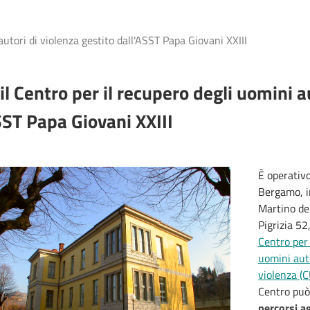
autori di violenza gestito dall'ASST Papa Giovani XXIII
 il Centro per il recupero degli uomini a
SST Papa Giovani XXIII
È operativ
Bergamo, i
Martino de
Pigrizia 52
Centro per 
uomini auto
violenza (
Centro può
percorsi a