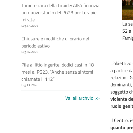
Tumore raro della tiroide: AIFA finanzia
un nuovo studio del PG23 per terapie
mirate
La se
Lug 27, 2026
52 a 
Famig
Chiusure e modifiche di orario nel
periodo estivo
Lug 24, 2026
L’obiettivo
Pile al litio ingerite, dodici casi in 18
a partire da
mesi al PG23. “Anche senza sintomi
relazioni. 
chiamate il 112”
dominanti, 
Lug 13, 2026
soggetto ch
Vai all'archvio >>
violenta de
ruolo genit
Il Centro, 
quanto pre