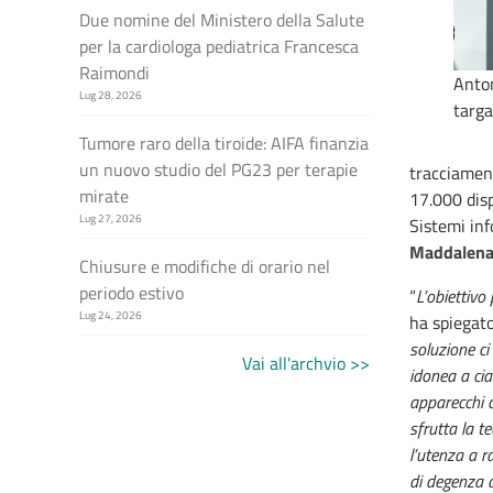
Due nomine del Ministero della Salute
per la cardiologa pediatrica Francesca
Raimondi
Anton
Lug 28, 2026
targa
Tumore raro della tiroide: AIFA finanzia
un nuovo studio del PG23 per terapie
tracciament
mirate
17.000 dispo
Lug 27, 2026
Sistemi inf
Maddalena
Chiusure e modifiche di orario nel
periodo estivo
“
L’obiettivo 
Lug 24, 2026
ha spiegato
soluzione ci
Vai all'archvio >>
idonea a cia
apparecchi c
sfrutta la t
l’utenza a r
di degenza d