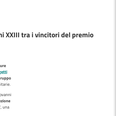
 XXIII tra i vincitori del premio
ture
etti
ruppo
nitarie.
iovanni
ezione
”
, una