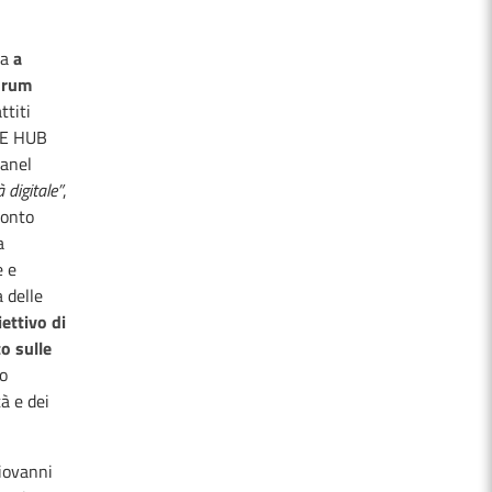
ta
a
orum
ttiti
HE HUB
panel
 digitale”
,
ronto
a
e e
a delle
ettivo di
o sulle
do
à e dei
Giovanni