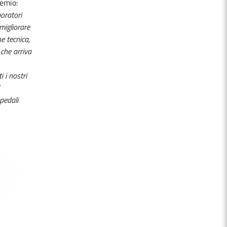
remio:
boratori
migliorare
ne tecnica,
 che arriva
 i nostri
pedali
NITÀ
OSPEDALE DI