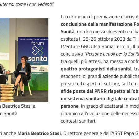
 utenza, come i non vedenti”.
La cerimonia di premiazione è arriva
conclusione della manifestazione F
Sanità
, una kermesse di eventi e diba
ospitata il 25-26 ottobre 2023 da T
LVenture GROUP a Roma Termini. Il 
conclusivo
“Persone e ruoli per la Sanità
tra quelli più attesi, ha messo a conf
quattro protagonisti della sanità
, tr
esponenti di grandi aziende pubblich
private ed esperti di settore, sul tem
sfide poste dal PNRR rispetto all’obi
un sistema sanitario digitale centrat
 Beatrice Stasi al
persone
, in grado di adattarsi in mo
m Sanità
dinamico all’evoluzione delle necessit
contesti sanitari.
ori anche
Maria Beatrice Stasi
, Direttore generale dell’ASST Papa 