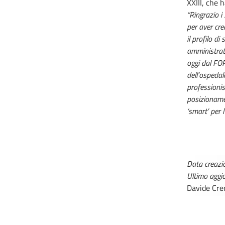
XXIII, che 
“Ringrazio i 
per aver cre
il profilo d
amministrati
oggi dal FOR
dell’ospedal
professionis
posizionamen
‘smart’ per l
Data creazi
Ultimo agg
Davide Cre
MEDICI E PEDIATRI DI
BOLLE