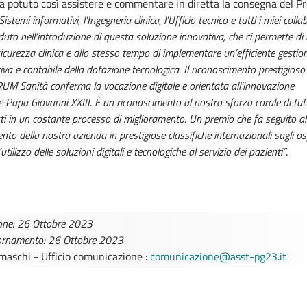
ha potuto così assistere e commentare in diretta la consegna del P
Sistemi informativi, l’Ingegneria clinica, l’Ufficio tecnico e tutti i miei colla
duto nell’introduzione di questa soluzione innovativa, che ci permette di 
i sicurezza clinica e allo stesso tempo di implementare un’efficiente gestio
va e contabile della dotazione tecnologica. Il riconoscimento prestigioso
UM Sanità conferma la vocazione digitale e orientata all’innovazione
e Papa Giovanni XXIII. È un riconoscimento al nostro sforzo corale di tutti
ti in un costante processo di miglioramento. Un premio che fa seguito al
to della nostra azienda in prestigiose classifiche internazionali sugli os
’utilizzo delle soluzioni digitali e tecnologiche al servizio dei pazienti”
.
one: 26 Ottobre 2023
iornamento: 26 Ottobre 2023
maschi - Ufficio comunicazione :
comunicazione@asst-pg23.it
TTINI DISAGIO DA
CASE DI COMU