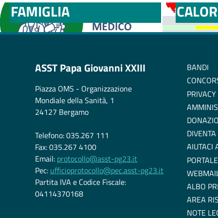
FAMIGLIA
CALOR
ASST Papa Giovanni XXIII
BANDI
CONCOR
Piazza OMS - Organizzazione
PRIVACY
Mondiale della Sanità, 1
AMMINIS
24127 Bergamo
DONAZIO
DIVENTA
Telefono: 035.267 111
AIUTACI
Fax: 035.267 4100
Email:
protocollo@asst-pg23.it
PORTALE
Pec:
ufficioprotocollo@pec.asst-pg23.it
WEBMAI
Partita IVA e Codice Fiscale:
ALBO PR
04114370168
AREA RI
NOTE LE