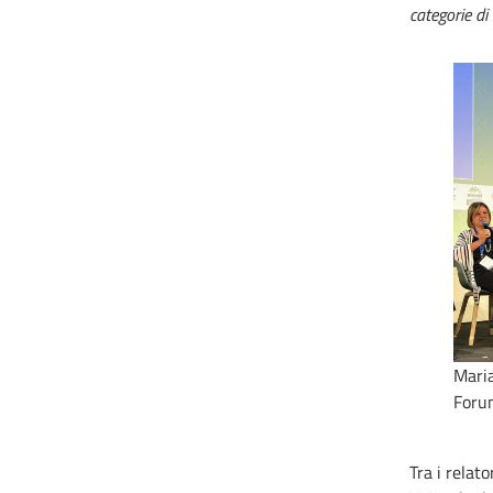
categorie di
Maria
Foru
Tra i relat