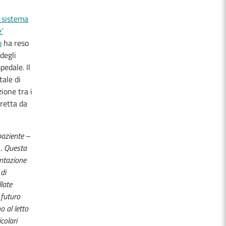
 sistema
’
o
ha reso
degli
pedale. Il
ale di
zione tra i
iretta da
 paziente
–
.
Questa
entazione
 di
llate
 futuro
o al letto
colari