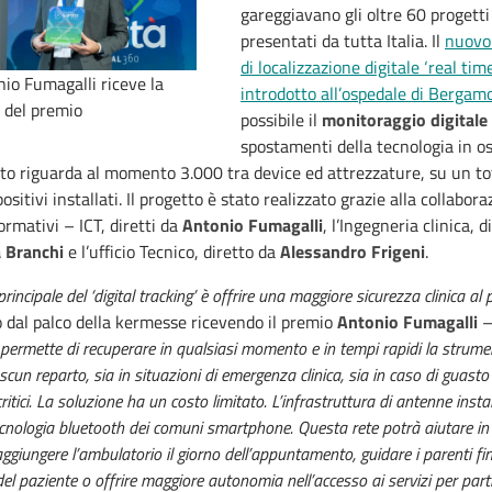
gareggiavano gli oltre 60 progetti
presentati da tutta Italia. Il
nuovo
di localizzazione digitale ‘real time
io Fumagalli riceve la
introdotto all’ospedale di Bergam
 del premio
possibile il
monitoraggio digitale
spostamenti della tecnologia in os
o riguarda al momento 3.000 tra device ed attrezzature, su un tot
sitivi installati. Il progetto è stato realizzato grazie alla collabora
ormativi – ICT, diretti da
Antonio Fumagalli
, l’Ingegneria clinica, d
 Branchi
e l’ufficio Tecnico, diretto da
Alessandro Frigeni
.
principale del ‘digital tracking’ è offrire una maggiore sicurezza clinica al
 dal palco della kermesse ricevendo il premio
Antonio Fumagalli
–
 permette di recuperare in qualsiasi momento e in tempi rapidi la strum
scun reparto, sia in situazioni di emergenza clinica, sia in caso di guasto
ritici. La soluzione ha un costo limitato. L’infrastruttura di antenne insta
ecnologia bluetooth dei comuni smartphone. Questa rete potrà aiutare in
aggiungere l’ambulatorio il giorno dell’appuntamento, guidare i parenti fin
el paziente o offrire maggiore autonomia nell’accesso ai servizi per parti