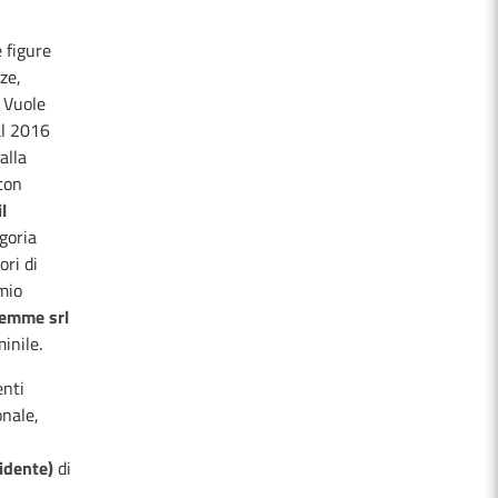
 figure
ze,
. Vuole
al 2016
alla
con
l
goria
ori di
mio
lemme srl
inile.
enti
nale,
idente)
di