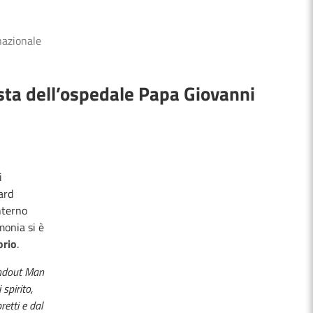
nazionale
ista dell’ospedale Papa Giovanni
i
ard
nterno
onia si è
orio
.
andout Man
spirito,
retti e dal