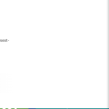
@asst-
NITÀ
OSPEDALE DI