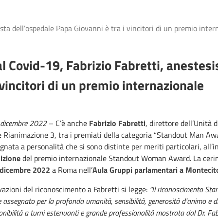
sta dell’ospedale Papa Giovanni è tra i vincitori di un premio inter
al Covid-19, Fabrizio Fabretti, anestes
i vincitori di un premio internazionale
 dicembre 2022
– C’è anche
Fabrizio Fabretti
, direttore dell’Unità d
e Rianimazione 3, tra i premiati della categoria “Standout Man Aw
nata a personalità che si sono distinte per meriti particolari, all’i
dizione
del premio internazionale Standout Woman Award. La cerim
 dicembre 2022
a Roma nell’
Aula Gruppi parlamentari a Montecit
vazioni del riconoscimento a Fabretti si legge:
“Il riconoscimento St
assegnato per la profonda umanità, sensibilità, generosità d’animo e di 
nibilità a turni estenuanti e grande professionalità mostrata dal Dr. Fab