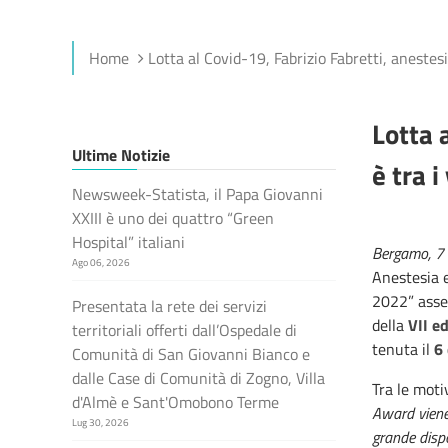
Home
Lotta al Covid-19, Fabrizio Fabretti, anestesi
Lotta 
Ultime Notizie
è tra 
Newsweek-Statista, il Papa Giovanni
XXIII è uno dei quattro “Green
Hospital” italiani
Bergamo, 7
Ago 06, 2026
Anestesia 
2022” asseg
Presentata la rete dei servizi
della
VII e
territoriali offerti dall’Ospedale di
tenuta il
6
Comunità di San Giovanni Bianco e
dalle Case di Comunità di Zogno, Villa
Tra le moti
d'Almè e Sant'Omobono Terme
Award viene 
Lug 30, 2026
grande dispo