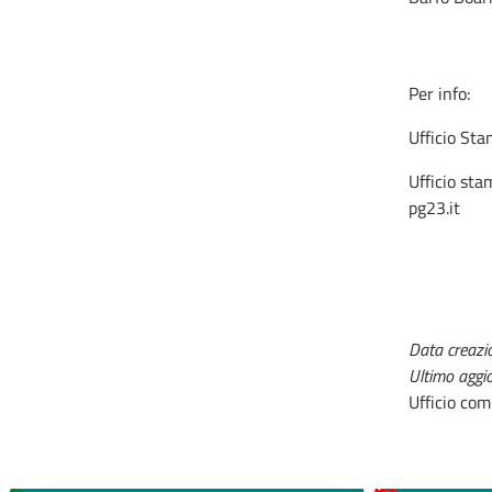
Per info:
Ufficio S
Ufficio st
pg23.it
Data creazi
Ultimo agg
Ufficio co
MEDICI E PEDIATRI DI
BOLLE