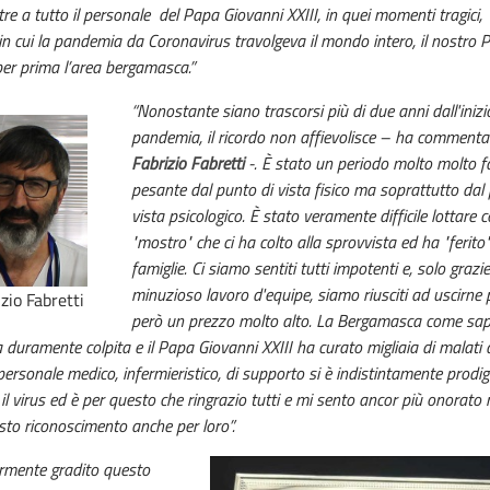
ltre a tutto il personale del Papa Giovanni XXIII, in quei momenti tragici,
n cui la pandemia da Coronavirus travolgeva il mondo intero, il nostro 
per prima l’area bergamasca.”
“Nonostante siano trascorsi più di due anni dall'inizi
pandemia, il ricordo non affievolisce – ha commenta
Fabrizio Fabretti
-. È stato un periodo molto molto f
pesante dal punto di vista fisico ma soprattutto dal
vista psicologico. È stato veramente difficile lottare 
"mostro" che ci ha colto alla sprovvista ed ha "ferito"
famiglie. Ci siamo sentiti tutti impotenti e, solo grazi
minuzioso lavoro d'equipe, siamo riusciti ad uscirn
zio Fabretti
però un prezzo molto alto. La Bergamasca come sa
 duramente colpita e il Papa Giovanni XXIII ha curato migliaia di malati 
 personale medico, infermieristico, di supporto si è indistintamente prodig
 il virus ed è per questo che ringrazio tutti e mi sento ancor più onorato 
sto riconoscimento anche per loro”.
armente gradito questo