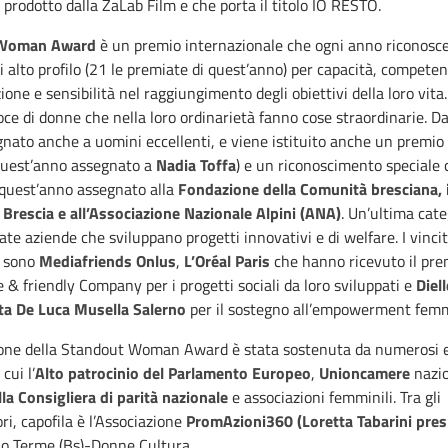
 prodotto dalla ZaLab Film e che porta il titolo IO RESTO.
 Woman Award
è un premio internazionale che ogni anno riconosce
i alto profilo (21 le premiate di quest’anno) per capacità, competen
one e sensibilità nel raggiungimento degli obiettivi della loro vita
oce di donne che nella loro ordinarietà fanno cose straordinarie. D
nato anche a uomini eccellenti, e viene istituito anche un premio 
uest’anno assegnato a
Nadia Toffa
) e un riconoscimento speciale 
quest’anno assegnato alla
Fondazione della Comunità bresciana, i
 Brescia e all’Associazione Nazionale Alpini (ANA)
. Un’ultima cate
te aziende che sviluppano progetti innovativi e di welfare. I vincit
o sono
Mediafriends Onlus
,
L’Oréal Paris
che hanno ricevuto il pre
 & friendly Company per i progetti sociali da loro sviluppati e
Diel
a De Luca Musella Salerno
per il sostegno all’empowerment femm
zione della Standout Woman Award è stata sostenuta da numerosi 
cui l’
Alto patrocinio del Parlamento Europeo
,
Unioncamere
nazio
lla Consigliera di parità nazionale
e associazioni femminili. Tra gli
ri, capofila è l’Associazione
PromAzioni360 (Loretta Tabarini pres
io Terme (Bs)-Donne Cultura.