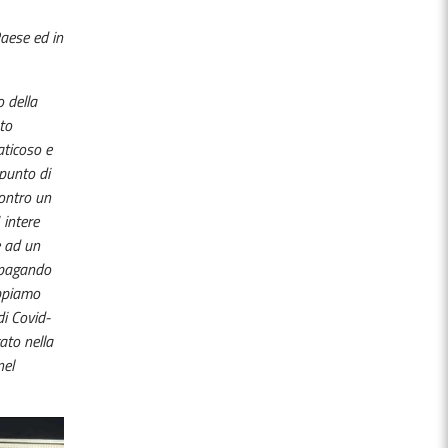
Paese ed in
o della
to
aticoso e
 punto di
contro un
 intere
e ad un
e pagando
ppiamo
di Covid-
ato nella
nel