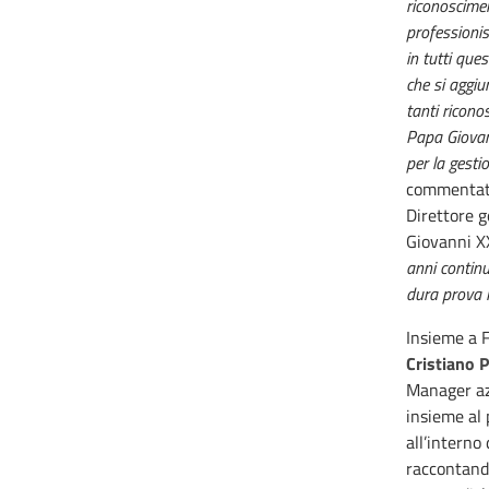
riconoscime
professioni
in tutti ques
che si aggiun
tanti ricono
Papa Giovann
per la gesti
commenta
Direttore g
Giovanni XX
anni continu
dura prova l
Insieme a F
Cristiano 
Manager azi
insieme al
all’interno
raccontand