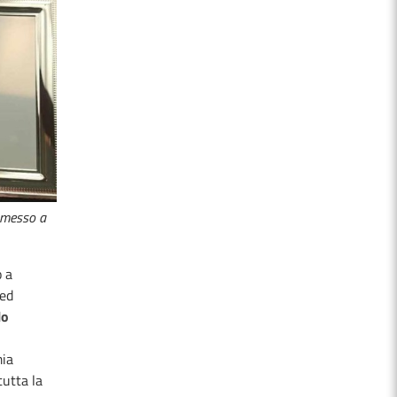
a messo a
o a
Bed
lo
mia
utta la