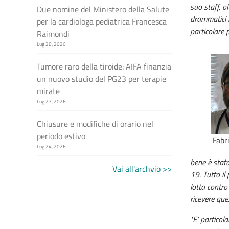
suo staff, o
Due nomine del Ministero della Salute
drammatici i
per la cardiologa pediatrica Francesca
particolare 
Raimondi
Lug 28, 2026
Tumore raro della tiroide: AIFA finanzia
un nuovo studio del PG23 per terapie
mirate
Lug 27, 2026
Chiusure e modifiche di orario nel
periodo estivo
Fabri
Lug 24, 2026
bene è stata
Vai all'archvio >>
19. Tutto il
lotta contro
ricevere que
"E’ particol