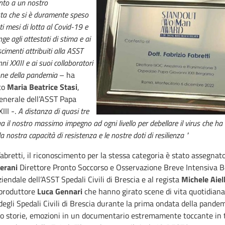
nto a un nostro
sta che si è duramente speso
ti mesi di lotta al Covid-19 e
ge agli attestati di stima e ai
scimenti attribuiti alla ASST
i XXIII e ai suoi collaboratori
one della pandemia
– ha
to
Maria Beatrice Stasi
,
enerale dell’ASST Papa
III -.
A distanza di quasi tre
a il nostro massimo impegno ad ogni livello per debellare il virus che h
a nostra capacità di resistenza e le nostre doti di resilienza "
abretti, il riconoscimento per la stessa categoria è stato assegnat
Perani
Direttore Pronto Soccorso e Osservazione Breve Intensiva 
endale dell’ASST Spedali Civili di Brescia e al regista
Michele Aiel
 produttore
Luca Gennari
che hanno girato scene di vita quotidiana
 degli Spedali Civili di Brescia durante la prima ondata della pande
o storie, emozioni in un documentario estremamente toccante in t