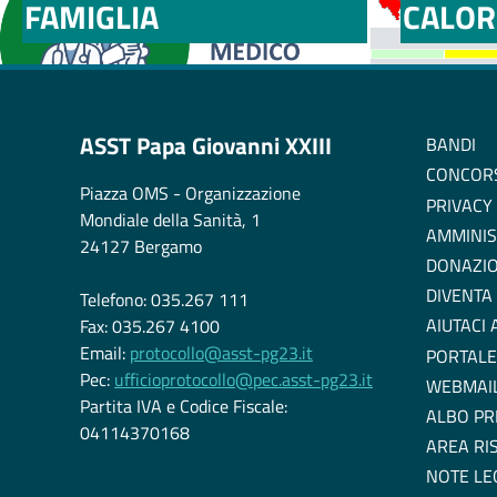
FAMIGLIA
CALOR
ASST Papa Giovanni XXIII
BANDI
CONCOR
Piazza OMS - Organizzazione
PRIVACY
Mondiale della Sanità, 1
AMMINIS
24127 Bergamo
DONAZIO
DIVENTA
Telefono: 035.267 111
AIUTACI
Fax: 035.267 4100
Email:
protocollo@asst-pg23.it
PORTALE
Pec:
ufficioprotocollo@pec.asst-pg23.it
WEBMAI
Partita IVA e Codice Fiscale:
ALBO PR
04114370168
AREA RI
NOTE LE