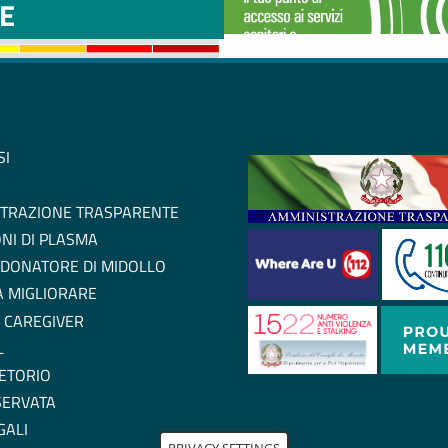
E
SI
TRAZIONE TRASPARENTE
NI DI PLASMA
 DONATORE DI MIDOLLO
 A MIGLIORARE
 CAREGIVER
L
ETORIO
SERVATA
GALI