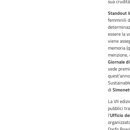
sua crudità
Standout
femminili d
determinazi
essere la v
viene asseg
memoria (q
menzione, 
Giornale di
vede premia
quest’ann
Sustainable
di
Simonett
La VII edi
pubblici tra 
l’
Ufficio de
organizzato
Darfo Boar