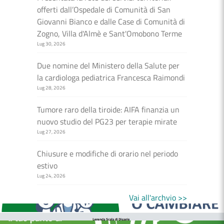
offerti dall’Ospedale di Comunità di San
Giovanni Bianco e dalle Case di Comunità di
Zogno, Villa d'Almè e Sant'Omobono Terme
Lug 30, 2026
Due nomine del Ministero della Salute per
la cardiologa pediatrica Francesca Raimondi
Lug 28, 2026
Tumore raro della tiroide: AIFA finanzia un
nuovo studio del PG23 per terapie mirate
Lug 27, 2026
Chiusure e modifiche di orario nel periodo
estivo
Lug 24, 2026
MEDICI E PEDIATRI DI FAMIGLIA
BOLLETTINI DISAGIO DA CALORE
Vai all'archvio >>
CASE DI COMUNITÀ
OSPEDALE DI COMUNITÀ