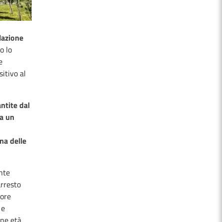
lazione
o lo
e
itivo al
antite dal
 a un
na delle
nte
arresto
tore
 e
ane età