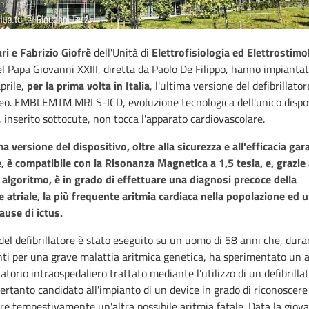
ri e Fabrizio Giofrè
dell'Unità di
Elettrofisiologia ed Elettrostimo
l Papa Giovanni XXIII, diretta da Paolo De Filippo, hanno impiantat
prile,
per la prima volta in Italia
, l'ultima versione del defibrillator
eo. EMBLEMTM MRI S-ICD, evoluzione tecnologica dell'unico dispos
inserito sottocute, non tocca l'apparato cardiovascolare.
a versione del dispositivo, oltre alla sicurezza e all'efficacia gar
, è compatibile con la Risonanza Magnetica a 1,5 tesla, e, grazie
 algoritmo, è in grado di effettuare una diagnosi precoce della
ne atriale, la più frequente aritmia cardiaca nella popolazione ed u
cause di ictus.
del defibrillatore è stato eseguito su un uomo di 58 anni che, dura
ti per una grave malattia aritmica genetica, ha sperimentato un 
latorio intraospedaliero trattato mediante l'utilizzo di un defibrilla
ertanto candidato all'impianto di un device in grado di riconoscere
e tempestivamente un'altra possibile aritmia fatale. Data la giov