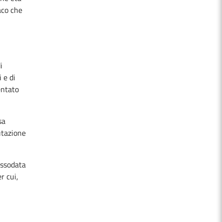
aco che
i
 e di
entato
sa
utazione
assodata
r cui,