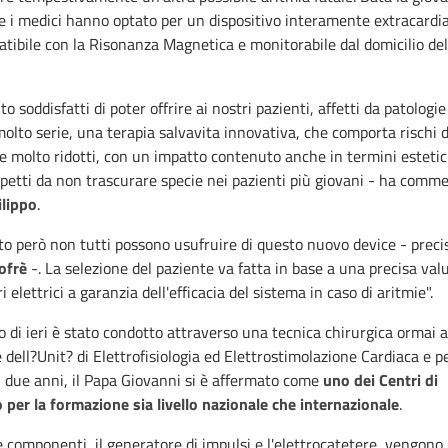
e i medici hanno optato per un dispositivo interamente extracardi
tibile con la Risonanza Magnetica e monitorabile dal domicilio del
o soddisfatti di poter offrire ai nostri pazienti, affetti da patologie
olto serie, una terapia salvavita innovativa, che comporta rischi d
 molto ridotti, con un impatto contenuto anche in termini estetici
petti da non trascurare specie nei pazienti più giovani - ha comm
ilippo
.
o però non tutti possono usufruire di questo nuovo device - preci
ofrè
-. La selezione del paziente va fatta in base a una precisa val
 elettrici a garanzia dell'efficacia del sistema in caso di aritmie".
o di ieri è stato condotto attraverso una tecnica chirurgica ormai 
e dell?Unit? di Elettrofisiologia ed Elettrostimolazione Cardiaca e pe
i due anni, il Papa Giovanni si è affermato come
uno dei Centri di
 per la formazione sia livello nazionale che internazionale
.
 componenti, il generatore di impulsi e l'elettrocatetere, vengono