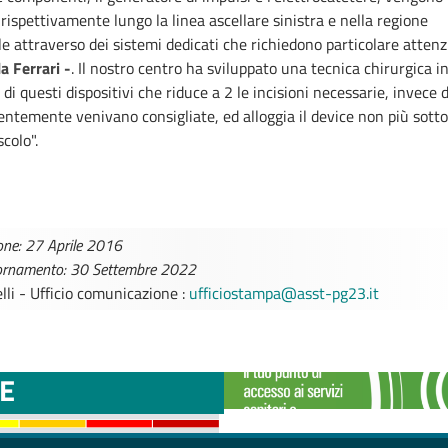
 rispettivamente lungo la linea ascellare sinistra e nella regione
e attraverso dei sistemi dedicati che richiedono particolare attenz
a Ferrari -
. Il nostro centro ha sviluppato una tecnica chirurgica 
 di questi dispositivi che riduce a 2 le incisioni necessarie, invece d
ntemente venivano consigliate, ed alloggia il device non più sott
colo".
one: 27 Aprile 2016
iornamento: 30 Settembre 2022
lli - Ufficio comunicazione :
ufficiostampa@asst-pg23.it
TTINI DISAGIO DA
CASE DI COMU
E