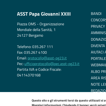
ASST Papa Giovanni XXIII
BANDI
CONCOR
Piazza OMS - Organizzazione
PRIVACY
Mondiale della Sanità, 1
AMMINIS
24127 Bergamo
DONAZIO
DIVENTA
Telefono: 035.267 111
AIUTACI
Fax: 035.267 4100
Email:
protocollo@asst-pg23.it
PORTALE
Pec:
ufficioprotocollo@pec.asst-pg23.it
WEBMAI
Partita IVA e Codice Fiscale:
ALBO PR
04114370168
AREA RI
NOTE LE
REDAZIO
DICHIARA
Questo sito o gli strumenti terzi da questo utilizzati si 
EU COOK
Maggiori informazioni. Chiudendo il banner verrà salvato 