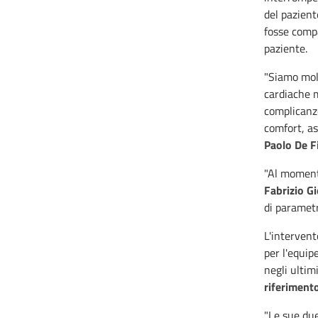
del pazient
fosse compa
paziente.
"Siamo molt
cardiache m
complicanze
comfort, as
Paolo De F
"Al moment
Fabrizio Gi
di parametri
L'intervent
per l'equip
negli ultim
riferimento
"Le sue due