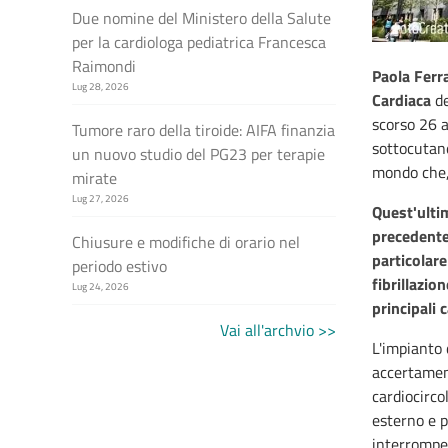
Due nomine del Ministero della Salute
per la cardiologa pediatrica Francesca
Raimondi
Paola Ferra
Lug 28, 2026
Cardiaca
de
scorso 26 a
Tumore raro della tiroide: AIFA finanzia
sottocutan
un nuovo studio del PG23 per terapie
mondo che, 
mirate
Lug 27, 2026
Quest'ultim
precedente
Chiusure e modifiche di orario nel
particolare
periodo estivo
fibrillazio
Lug 24, 2026
principali 
Vai all'archvio >>
L'impianto 
accertamen
cardiocirco
esterno e p
interromper