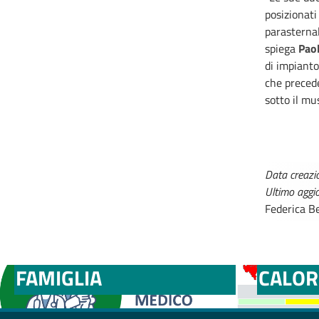
posizionati
parasternal
spiega
Paol
di impianto
che precede
sotto il mus
Data creazi
Ultimo agg
Federica Be
MEDICI E PEDIATRI DI
BOLLE
FAMIGLIA
CALOR