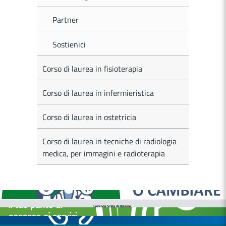
Partner
Sostienici
Corso di laurea in fisioterapia
Corso di laurea in infermieristica
Corso di laurea in ostetricia
Corso di laurea in tecniche di radiologia
medica, per immagini e radioterapia
MEDICI E PEDIATRI DI FAMIGLIA
BOLLETTINI DISAGIO DA CALORE
CASE DI COMUNITÀ
OSPEDALE DI COMUNITÀ