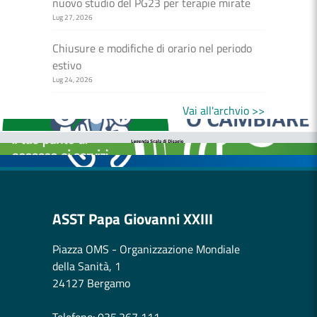
nuovo studio del PG23 per terapie mirate
Lug 27, 2026
Chiusure e modifiche di orario nel periodo
estivo
Lug 24, 2026
MEDICI E PEDIATRI DI FAMIGLIA
BOLLETTINI DISAGIO DA CALORE
Vai all'archvio >>
CASE DI COMUNITÀ
OSPEDALE DI COMUNITÀ
ASST Papa Giovanni XXIII
Piazza OMS - Organizzazione Mondiale
della Sanità, 1
24127 Bergamo