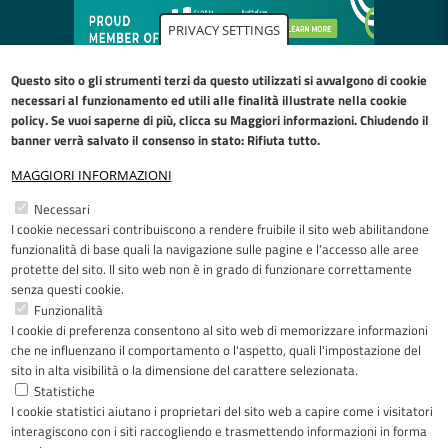
PRIVACY SETTINGS
Questo sito o gli strumenti terzi da questo utilizzati si avvalgono di cookie
necessari al funzionamento ed utili alle finalità illustrate nella
cookie
policy
. Se vuoi saperne di più, clicca su Maggiori informazioni. Chiudendo il
banner verrà salvato il consenso in stato: Rifiuta tutto.
MAGGIORI INFORMAZIONI
Restiamo in contatto
Necessari
I cookie necessari contribuiscono a rendere fruibile il sito web abilitandone
Facebook
YouTube
LinkedIn
Instagram
funzionalità di base quali la navigazione sulle pagine e l'accesso alle aree
protette del sito. Il sito web non è in grado di funzionare correttamente
senza questi cookie.
Funzionalità
I cookie di preferenza consentono al sito web di memorizzare informazioni
Riconoscimenti
che ne influenzano il comportamento o l'aspetto, quali l'impostazione del
sito in alta visibilità o la dimensione del carattere selezionata.
Statistiche
I cookie statistici aiutano i proprietari del sito web a capire come i visitatori
interagiscono con i siti raccogliendo e trasmettendo informazioni in forma