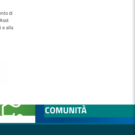
unto di
'Asst
 e alla
NITÀ
OSPEDALE DI
COMUNITÀ