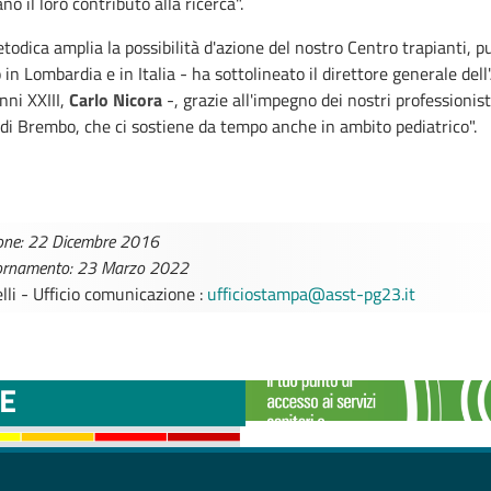
no il loro contributo alla ricerca".
odica amplia la possibilità d'azione del nostro Centro trapianti, p
 in Lombardia e in Italia - ha sottolineato il direttore generale dell
nni XXIII,
Carlo Nicora
-, grazie all'impegno dei nostri professionisti
di Brembo, che ci sostiene da tempo anche in ambito pediatrico".
one: 22 Dicembre 2016
iornamento: 23 Marzo 2022
lli - Ufficio comunicazione :
ufficiostampa@asst-pg23.it
TTINI DISAGIO DA
CASE DI COMU
E