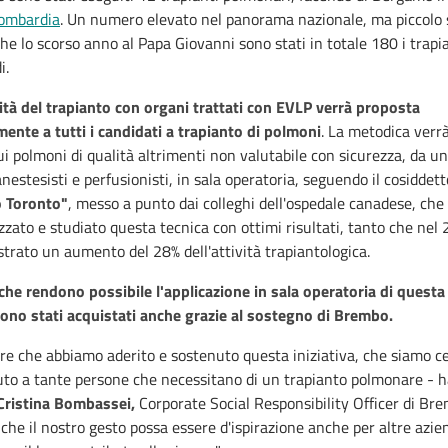
Lombardia
. Un numero elevato nel panorama nazionale, ma piccolo 
he lo scorso anno al Papa Giovanni sono stati in totale 180 i trapia
i.
ità del trapianto con organi trattati con EVLP verrà proposta
ente a tutti i candidati a trapianto di polmoni
. La metodica verr
ui polmoni di qualità altrimenti non valutabile con sicurezza, da un
anestesisti e perfusionisti, in sala operatoria, seguendo il cosiddett
o Toronto"
, messo a punto dai colleghi dell'ospedale canadese, che
zzato e studiato questa tecnica con ottimi risultati, tanto che nel
trato un aumento del 28% dell'attività trapiantologica.
 che rendono possibile l'applicazione in sala operatoria di questa
ono stati acquistati anche grazie al sostegno di Brembo.
re che abbiamo aderito e sostenuto questa iniziativa, che siamo ce
uto a tante persone che necessitano di un trapianto polmonare - 
Cristina Bombassei,
Corporate Social Responsibility Officer di Bre
he il nostro gesto possa essere d'ispirazione anche per altre azie