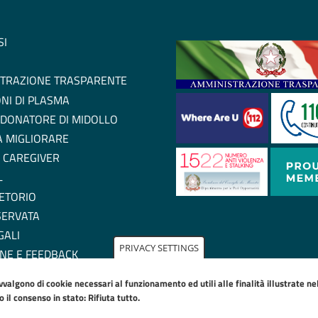
SI
TRAZIONE TRASPARENTE
NI DI PLASMA
 DONATORE DI MIDOLLO
 A MIGLIORARE
 CAREGIVER
L
ETORIO
SERVATA
GALI
PRIVACY SETTINGS
NE E FEEDBACK
ZIONE DI ACCESSIBILITA'
avvalgono di cookie necessari al funzionamento ed utili alle finalità illustrate n
IE POLICY
il consenso in stato: Rifiuta tutto.