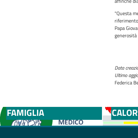
affinché dia
"Questa met
riferimento
Papa Giova
generosità 
Data creazi
Ultimo agg
Federica Be
MEDICI E PEDIATRI DI
BOLLE
FAMIGLIA
CALOR