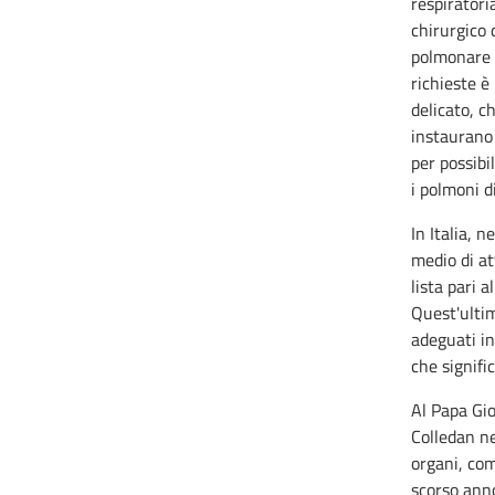
respiratori
chirurgico 
polmonare -
richieste è
delicato, c
instaurano
per possibi
i polmoni d
In Italia, 
medio di at
lista pari a
Quest'ultim
adeguati inc
che signifi
Al Papa Giov
Colledan ne
organi, com
scorso anno