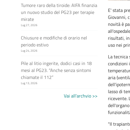
Tumore raro della tiroide: AIFA finanzia
E' stata p
un nuovo studio del PG23 per terapie
Giovanni, c
mirate
novità è pa
Lug 27, 2026
all'ospedal
Chiusure e modifiche di orario nel
risultati, i
periodo estivo
uso nei pri
Lug 24, 2026
La tecnica
Pile al litio ingerite, dodici casi in 18
condizioni 
mesi al PG23. “Anche senza sintomi
temperatura
chiamate il 112”
aria (venti
dell'ipoter
Lug 13, 2026
lasso di te
Vai all'archvio >>
ricevente. 
dell'organo
funzionalit
"Il trapian