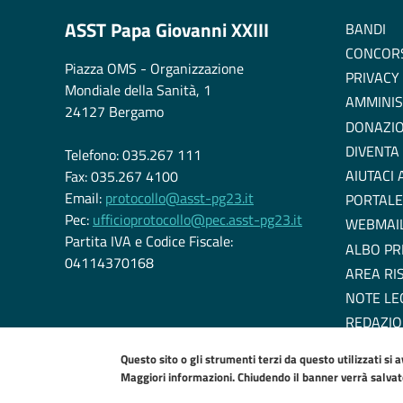
ASST Papa Giovanni XXIII
BANDI
CONCOR
Piazza OMS - Organizzazione
PRIVACY
Mondiale della Sanità, 1
AMMINIS
24127 Bergamo
DONAZIO
DIVENTA
Telefono: 035.267 111
AIUTACI
Fax: 035.267 4100
Email:
protocollo@asst-pg23.it
PORTALE
Pec:
ufficioprotocollo@pec.asst-pg23.it
WEBMAI
Partita IVA e Codice Fiscale:
ALBO PR
04114370168
AREA RI
NOTE LE
REDAZIO
DICHIARA
Questo sito o gli strumenti terzi da questo utilizzati si 
EU COOK
Maggiori informazioni. Chiudendo il banner verrà salvato 