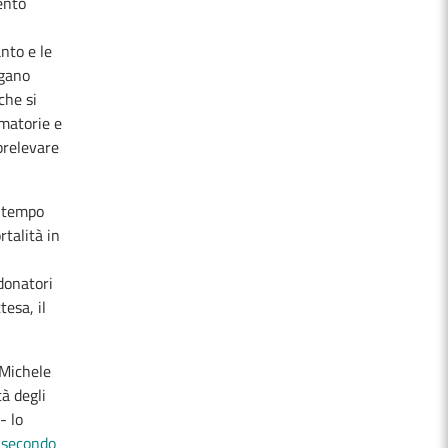
ento
anto e le
rgano
che si
matorie e
prelevare
Il tempo
rtalità in
donatori
tesa, il
n Michele
à degli
- lo
l
secondo