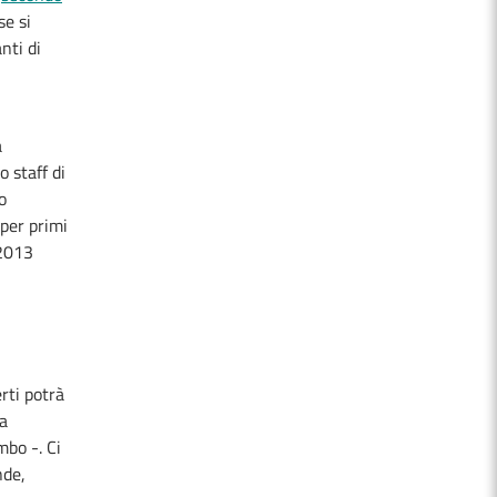
se si
nti di
à
o staff di
o
 per primi
 2013
rti potrà
ha
mbo -. Ci
nde,