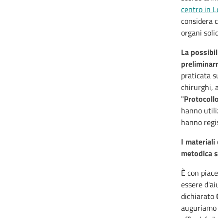
centro in 
considera c
organi solid
La possibil
preliminarm
praticata s
chirurghi, 
"
Protocoll
hanno utili
hanno regis
I materiali
metodica s
È con piace
essere d'ai
dichiarato
auguriamo c