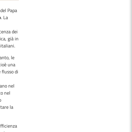
 del Papa
o
. La
cenza dei
ca, già in
taliani.
anto, le
cioè una
 flusso di
gano nel
to nel
o
tare la
ufficienza