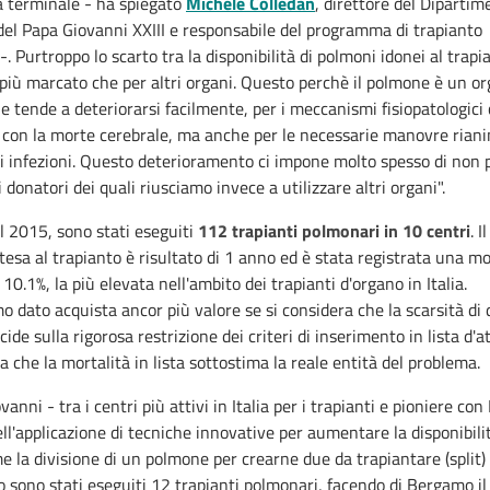
a terminale - ha spiegato
Michele Colledan
, direttore del Dipartim
del Papa Giovanni XXIII e responsabile del programma di trapianto
. Purtroppo lo scarto tra la disponibilità di polmoni idonei al trapi
 più marcato che per altri organi. Questo perchè il polmone è un o
he tende a deteriorarsi facilmente, per i meccanismi fisiopatologici 
 con la morte cerebrale, ma anche per le necessarie manovre riani
li infezioni. Questo deterioramento ci impone molto spesso di non 
i donatori dei quali riusciamo invece a utilizzare altri organi".
nel 2015, sono stati eseguiti
112 trapianti polmonari in 10 centri
. 
tesa al trapianto è risultato di 1 anno ed è stata registrata una mo
l 10.1%, la più elevata nell'ambito dei trapianti d'organo in Italia.
o dato acquista ancor più valore se si considera che la scarsità di 
ide sulla rigorosa restrizione dei criteri di inserimento in lista d'at
ca che la mortalità in lista sottostima la reale entità del problema.
anni - tra i centri più attivi in Italia per i trapianti e pioniere co
ll'applicazione di tecniche innovative per aumentare la disponibilit
e la divisione di un polmone per crearne due da trapiantare (split) 
 sono stati eseguiti 12 trapianti polmonari, facendo di Bergamo i