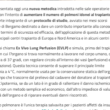
resentata oggi una
nuova metodica
introdotta nelle sale operatorie
on l'intento di
aumentare il numero di polmoni idonei al trapiant
rte integrante di un
protocollo di studio
, avviato nei mesi scorsi
e di Bergamo destinato a dare un contributo importante alla conos
n termini di sicurezza ed efficacia, dell'applicazione di questa metodi
ncipali centri trapianto di Europa e Nord America e in alcuni centri i
 si chiama
Ex Vivo Lung Perfusion (EVLP)
e simula, prima del trapi
in cui l?organo si trova normalmente a lavorare nel corpo umano, 
 di 37 gradi, con regolare circolo all'interno dei vasi (perfusione) e
lazione). Questa tecnica consente di superare il principale limite
mia a 4°C, normalmente usata per la conservazione statica dell'or
mpo che trascorre dal prelievo dal cadavere del donatore al trapian
L'ipotermia, se da un lato è in grado di rallentare il danno ischemic
 con un metodo semplice ed economico, dall'altro impedisce di valu
à dell'organo e di riparare eventuali danni riscontrati.
to polmonare è l'unica terapia salvavita per i pazienti affetti da ins