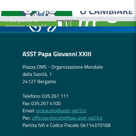
MEDICI E PEDIATRI DI FAMIGLIA
BOLLETTINI DISAGIO DA CALORE
CASE DI COMUNITÀ
OSPEDALE DI COMUNITÀ
ASST Papa Giovanni XXIII
Piazza OMS - Organizzazione Mondiale
della Sanità, 1
24127 Bergamo
Telefono: 035.267 111
Fax: 035.267 4100
Email:
protocollo@asst-pg23.it
Pec:
ufficioprotocollo@pec.asst-pg23.it
Partita IVA e Codice Fiscale: 04114370168