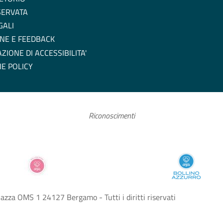
SERVATA
GALI
NE E FEEDBACK
ZIONE DI ACCESSIBILITA'
IE POLICY
Riconoscimenti
zza OMS 1 24127 Bergamo - Tutti i diritti riservati