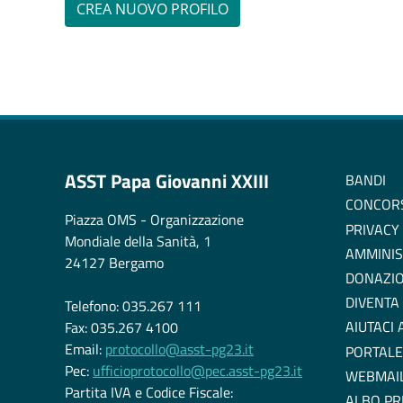
ASST Papa Giovanni XXIII
BANDI
CONCOR
Piazza OMS - Organizzazione
PRIVACY
Mondiale della Sanità, 1
AMMINIS
24127 Bergamo
DONAZIO
DIVENTA
Telefono: 035.267 111
AIUTACI
Fax: 035.267 4100
Email:
protocollo@asst-pg23.it
PORTALE
Pec:
ufficioprotocollo@pec.asst-pg23.it
WEBMAI
Partita IVA e Codice Fiscale:
ALBO PR